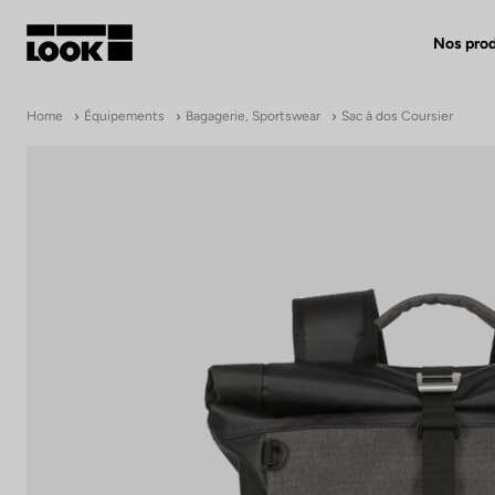
Nos prod
Mon compte
Home
Équipements
Bagagerie, Sportswear
Sac à dos Coursier
Nos revendeurs
FR
Ok