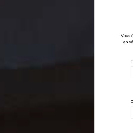
Vous ê
en sé
C
C