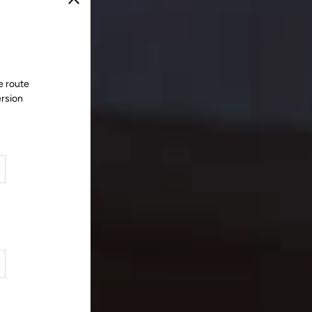
Fermer
e route
ersion