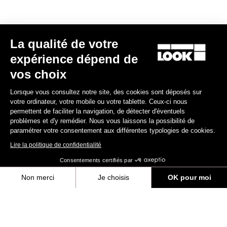
La qualité de votre
expérience dépend de
vos choix
Lorsque vous consultez notre site, des cookies sont déposés sur
votre ordinateur, votre mobile ou votre tablette. Ceux-ci nous
permettent de faciliter la navigation, de détecter d'éventuels
problèmes et d'y remédier. Nous vous laissons la possibilité de
paramétrer votre consentement aux différentes typologies de cookies.
Lire la politique de confidentialité
Consentements certifiés par
Non merci
Je choisis
OK pour moi
Axeptio consent
Plateforme de Gestion du Consentement : Personnalisez vos Options
Notre plateforme vous permet d'adapter et de gérer vos paramètres de 