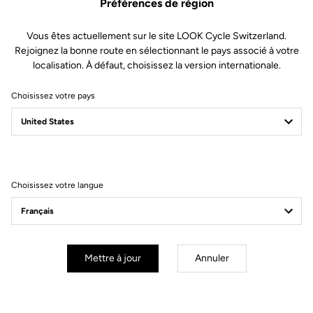
Préférences de région
Vous êtes actuellement sur le site LOOK Cycle Switzerland.
Rejoignez la bonne route en sélectionnant le pays associé à votre
localisation. À défaut, choisissez la version internationale.
Choisissez votre pays
Choisissez votre langue
Compatible avec les Keo 2
Max.
VISION
Le LOOK Keo 2 Max
Upgrade Kit est fourni avec un
Mettre à jour
Annuler
ensemble d'accessoires pour vous permettre de monter et
d'adapter facilement votre Keo 2 Max (ou Keo 2 Max Carbon) en
VISION
une Keo 2 Max
.