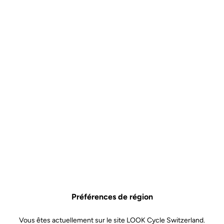
Pourquoi vous allez l'aimer ?
Le confort et la stabilité
Profitez d'une grande et large surface d’appui pour avoir une
excellente stabilité de pédalage
Sa déclinaison en 3 couleurs pour une association des plus
esthétiques avec votre vélo
Disposez de toute l'expertise LOOK sur une pédale
automatique à petit prix
Spécificités techniques
Préférences de région
Axe
Vous êtes actuellement sur le site LOOK Cycle Switzerland.