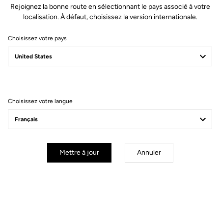
Rejoignez la bonne route en sélectionnant le pays associé à votre
Matière de l'axe
Chromoly
localisation. À défaut, choisissez la version internationale.
Choisissez votre pays
Corps & plateforme
Tension & cales
Choisissez votre langue
Poids & accessoires
Vos questions les plus fréquentes sur les
Mettre à jour
Annuler
pédales & cales
Voir