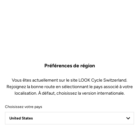
Cales Route
SKU | 6152
4,00 €
Acheter en magasin
Préférences de région
Kit de visserie de remplacement pour cales KEO et DELTA. Inclus 3
vis et 3 rondelles spécifiques à la forme de la cale.
Vous êtes actuellement sur le site LOOK Cycle Switzerland.
Rejoignez la bonne route en sélectionnant le pays associé à votre
localisation. À défaut, choisissez la version internationale.
Choisissez votre pays
Spécifications techniques