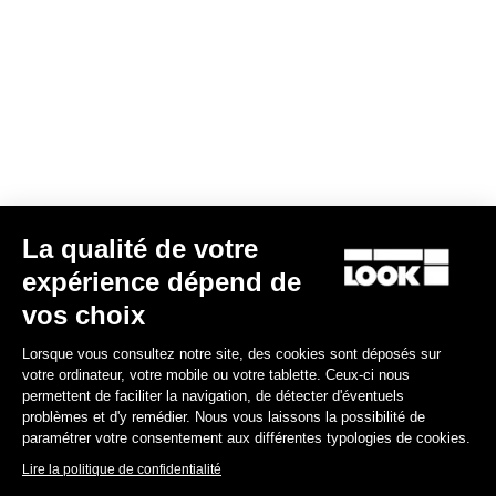
Votre e-mail a bien été enregistré
Politique de protection des données
Trouver un revendeur
Besoin d’aide ?
La qualité de votre
Expériences
expérience dépend de
vos choix
Boutique
Lorsque vous consultez notre site, des cookies sont déposés sur
Inside
votre ordinateur, votre mobile ou votre tablette. Ceux-ci nous
permettent de faciliter la navigation, de détecter d'éventuels
problèmes et d'y remédier. Nous vous laissons la possibilité de
Informations légales
paramétrer votre consentement aux différentes typologies de cookies.
Lire la politique de confidentialité
facebook
instagram
youtube
strava