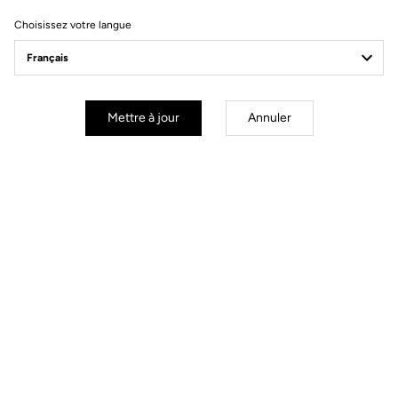
Choisissez votre langue
mm
inch
765 GRAVEL
Diamètre des roues : 700 mm / 27,6 inch
Mettre à jour
Annuler
XS
S
M
L
XL
Stack (mm)
530
Reach (mm)
355
I - Head tube (°)
70.3
J - Seat tube (°)
74
A - Seat tube (mm)
450
B - Top Tube horizontal (mm)
507
C - Front Center (mm)
577
D - Trail (mm)
72
F - Fork offset (mm)
50