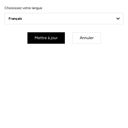
Choisissez votre langue
Commandez votre LOOK P24
Commander
Mettre à jour
Annuler
Vous allez trouver votre bonheur.
Piste - Fixe
Cintres