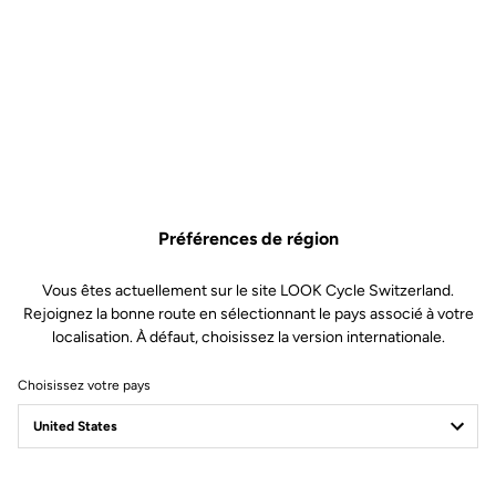
Spécificités techniques
Made by LOOK
Tailles
300 mm and 350 mm (C-C)
Préférences de région
Drop
117.5 mm
Vous êtes actuellement sur le site LOOK Cycle Switzerland.
Reach
105 mm
Rejoignez la bonne route en sélectionnant le pays associé à votre
Diamètre des starters
24 mm
localisation. À défaut, choisissez la version internationale.
Diamètre de potence
LOOK SPECIFIC – compatible with
Look Air Stem
Choisissez votre pays
Poids
- 190 g (size 300 mm)
- 210 (size 350 mm)