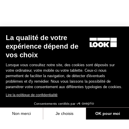
Track - Fixed Gear
La qualité de votre
expérience dépend de
vos choix
Lorsque vous consultez notre site, des cookies sont déposés sur
votre ordinateur, votre mobile ou votre tablette. Ceux-ci nous
permettent de faciliter la navigation, de détecter d'éventuels
problèmes et d'y remédier. Nous vous laissons la possibilité de
paramétrer votre consentement aux différentes typologies de cookies.
Lire la politique de confidentialité
Consentements certifiés par
Non merci
Je choisis
OK pour moi
AL 464 P
Axeptio consent
Plateforme de Gestion du Consentement : Personnalisez vos Options
1 699,00 €