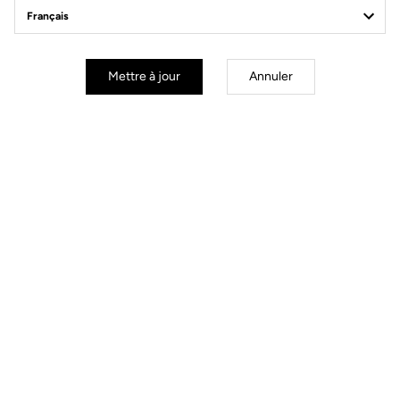
Off-road kit
Mettre à jour
Annuler
Off-road kit