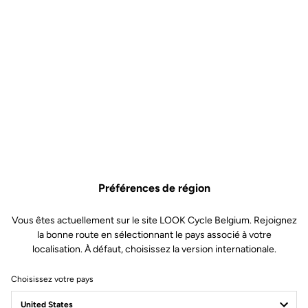
Pourquoi vous allez l'aimer ?
Le compromis idéal entre confort et performance
Un design épuré avec la construction en mesh au niveau des
manches et des poches
Un ourlet thermocollé au niveau de la taille sur la partie avant
pour éliminer les frictions
Préférences de région
Une coupe ajustée et près du corps
Vous êtes actuellement sur le site LOOK Cycle Belgium. Rejoignez
la bonne route en sélectionnant le pays associé à votre
localisation. À défaut, choisissez la version internationale.
Choisissez votre pays
Spécificités techniques