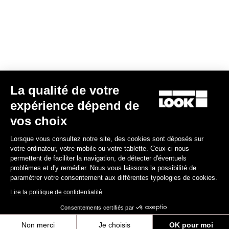
au plus près de votre corps. Les tissus sont sélectionnés pour
épouser parfaitement votre morphologie.
Guide des tailles
La qualité de votre
S'inscrire à la newsletter
expérience dépend de
Email
vos choix
Valider
Lorsque vous consultez notre site, des cookies sont déposés sur
Votre e-mail a bien été enregistré
Politique de protection des données
votre ordinateur, votre mobile ou votre tablette. Ceux-ci nous
permettent de faciliter la navigation, de détecter d'éventuels
problèmes et d'y remédier. Nous vous laissons la possibilité de
paramétrer votre consentement aux différentes typologies de cookies.
Trouver un revendeur
Besoin d’aide ?
Lire la politique de confidentialité
Consentements certifiés par
Non merci
Je choisis
OK pour moi