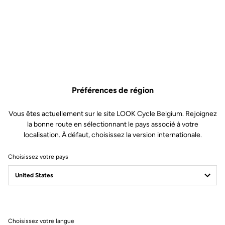
Spécificités techniques
Préférences de région
CARACTÉRISTIQUES
Vous êtes actuellement sur le site LOOK Cycle Belgium. Rejoignez
la bonne route en sélectionnant le pays associé à votre
Composition
100% Polyester
localisation. À défaut, choisissez la version internationale.
Détails
Protège des conditions froides et
humides
Choisissez votre pays
Assemblage de 3 couches
techniques + membrane
Imperméabilité à 10 000 mm
Inserts et panneaux réfléchissants
pour davantage de sécurité
2 poches cargo
Empiècement ergonomique au
niveau des hanches pour s'adapter
Choisissez votre langue