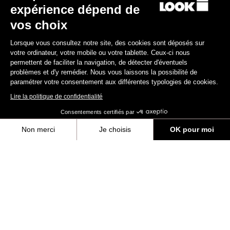
expérience dépend de
Valider
vos choix
Votre e-mail a bien été enregistré
Politique de protection des données
Lorsque vous consultez notre site, des cookies sont déposés sur
votre ordinateur, votre mobile ou votre tablette. Ceux-ci nous
permettent de faciliter la navigation, de détecter d'éventuels
Trouver un revendeur
Besoin d’aide ?
problèmes et d'y remédier. Nous vous laissons la possibilité de
paramétrer votre consentement aux différentes typologies de cookies.
Lire la politique de confidentialité
Consentements certifiés par
Non merci
Je choisis
OK pour moi
Expériences
Axeptio consent
Plateforme de Gestion du Consentement : Personnalisez vos Options
Boutique
Notre plateforme vous permet d'adapter et de gérer vos paramètres de 
Inside
Informations légales