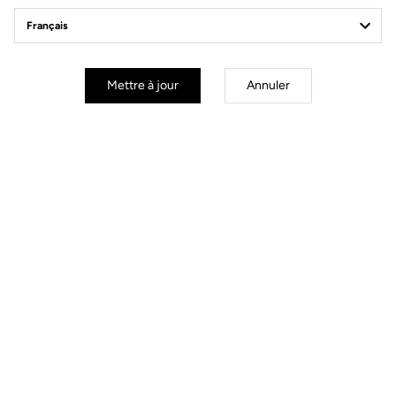
à la position cycliste
Poignets ajustés
Fermeture éclair intégrale
Mettre à jour
Annuler
COUPE
INSTRUCTIONS