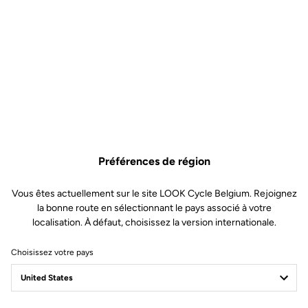
Cintre
LOOK Alloy LS2 GRAVEL 12° flare
(XS-S 40 cm / M-L 42 cm / XL 44
mm)
Roues
TRANSMISSION & FREINS
Composants
Préférences de région
Vous êtes actuellement sur le site LOOK Cycle Belgium. Rejoignez
Poids et tailles
la bonne route en sélectionnant le pays associé à votre
localisation. À défaut, choisissez la version internationale.
ÉLECTRIQUE
Choisissez votre pays
Géométrie