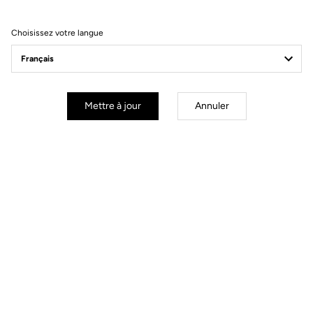
Choisissez votre langue
Mettre à jour
Annuler
mm
inch
E-765 GRAVEL
Diamètre des roues : 700 mm / 27,5 inch