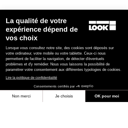
La qualité de votre
expérience dépend de
vos choix
Lorsque vous consultez notre site, des cookies sont déposés sur
votre ordinateur, votre mobile ou votre tablette. Ceux-ci nous
permettent de faciliter la navigation, de détecter d'éventuels
problèmes et d'y remédier. Nous vous laissons la possibilité de
paramétrer votre consentement aux différentes typologies de cookies.
Lire la politique de confidentialité
Consentements certifiés par
Non merci
Je choisis
OK pour moi
Axeptio consent
Plateforme de Gestion du Consentement : Personnalisez vos Options
Notre plateforme vous permet d'adapter et de gérer vos paramètres de 
Trouvez le modèle qui vous convient