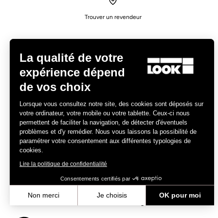
Trouver un revendeur
La qualité de votre
expérience dépend
de vos choix
Expériences
Lorsque vous consultez notre site, des cookies sont déposés sur
votre ordinateur, votre mobile ou votre tablette. Ceux-ci nous
Route
permettent de faciliter la navigation, de détecter d'éventuels
Piste
problèmes et d'y remédier. Nous vous laissons la possibilité de
paramétrer votre consentement aux différentes typologies de
Triathlon
cookies.
Gravel
Lire la politique de confidentialité
E-bike
VTT
Consentements certifiés par
Urban
Non merci
Je choisis
OK pour moi
Trekking
Axeptio consent
Plateforme de Gestion du Consentement : Personnalisez vos Optio