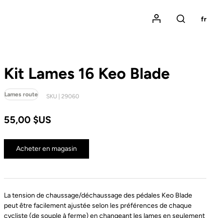
Mon compte
fr
Rechercher
Kit Lames 16 Keo Blade
Lames route
SKU | 29060
55,00 $US
Acheter en magasin
La tension de chaussage/déchaussage des pédales Keo Blade
peut être facilement ajustée selon les préférences de chaque
cycliste (de souple à ferme) en changeant les lames en seulement