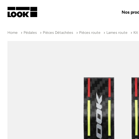
Nos prod
Mon compte
Home
Pédales
Pièces Détachées
Pièces route
Lames route
Kit
Nos revendeurs
FR
Ok