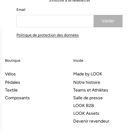
S'inscrire à la newsletter
Email
Valider
Votre e-mail a bien été enregistré
Politique de protection des données
Boutique
Inside
Vélos
Made by LOOK
Pédales
Notre histoire
Textile
Teams et Athlètes
Composants
Salle de presse
LOOK B2B
LOOK Assets
Devenir revendeur
ns