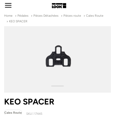
mer
Open menu
f
R
M
Home
Pédales
Pièces Détachées
Pièces route
Cales Route
KEO SPACER
KEO SPACER
Cales Route
SKU | 17445