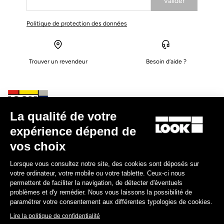
Valider
Votre e-mail a bien été enregistré
Politique de protection des données
Trouver un revendeur
Besoin d’aide ?
La qualité de votre
Expériences
expérience dépend de
vos choix
Boutique
Lorsque vous consultez notre site, des cookies sont déposés sur
Inside
votre ordinateur, votre mobile ou votre tablette. Ceux-ci nous
permettent de faciliter la navigation, de détecter d'éventuels
problèmes et d'y remédier. Nous vous laissons la possibilité de
Informations légales
paramétrer votre consentement aux différentes typologies de cookies.
Lire la politique de confidentialité