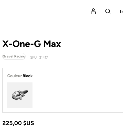
Mon compte
fr
Rechercher
X-One-G Max
Gravel Racing
SKU | 31417
Couleur
Black
Black
225,00 $US