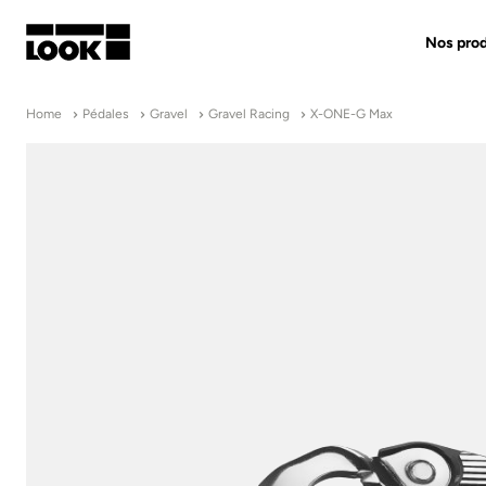
Nos prod
Mon compte
Home
Pédales
Gravel
Gravel Racing
X-ONE-G Max
Nos revendeurs
FR
Ok