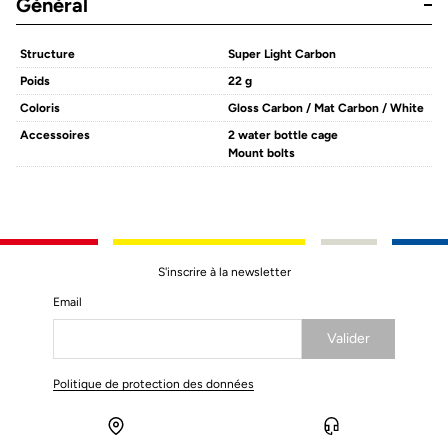
Général
Structure
Super Light Carbon
Poids
22 g
Coloris
Gloss Carbon / Mat Carbon / White
Accessoires
2 water bottle cage
Mount bolts
S'inscrire à la newsletter
Email
Valider
Votre e-mail a bien été enregistré
Politique de protection des données