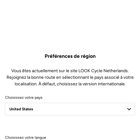
Spécificités techniques
Préférences de région
CARACTÉRISTIQUES
Vous êtes actuellement sur le site LOOK Cycle Netherlands.
Rejoignez la bonne route en sélectionnant le pays associé à votre
Composition
100% Polyester
localisation. À défaut, choisissez la version internationale.
Détails
Protège des conditions froides et
humides
Choisissez votre pays
Assemblage de 3 couches
techniques + membrane
Imperméabilité à 10 000 mm
Inserts et panneaux réfléchissants
pour davantage de sécurité
2 poches cargo
Empiècement ergonomique au
niveau des hanches pour s'adapter
Choisissez votre langue