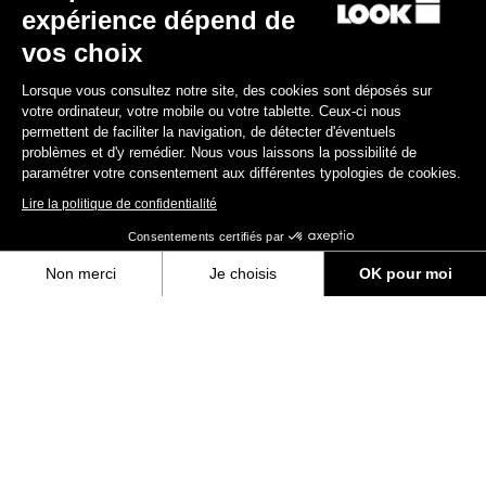
expérience dépend de
Valider
vos choix
Votre e-mail a bien été enregistré
Politique de protection des données
Lorsque vous consultez notre site, des cookies sont déposés sur
votre ordinateur, votre mobile ou votre tablette. Ceux-ci nous
permettent de faciliter la navigation, de détecter d'éventuels
Trouver un revendeur
Besoin d’aide ?
problèmes et d'y remédier. Nous vous laissons la possibilité de
paramétrer votre consentement aux différentes typologies de cookies.
Lire la politique de confidentialité
Consentements certifiés par
Non merci
Je choisis
OK pour moi
Expériences
Axeptio consent
Plateforme de Gestion du Consentement : Personnalisez vos Options
Boutique
Notre plateforme vous permet d'adapter et de gérer vos paramètres de 
Inside
Informations légales