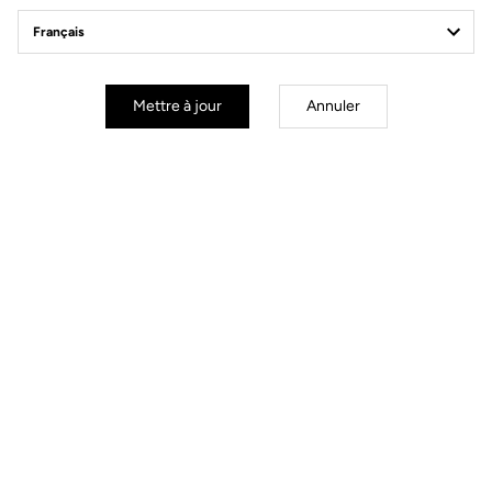
à la position cycliste
Poignets ajustés
Fermeture éclair intégrale
Mettre à jour
Annuler
COUPE
INSTRUCTIONS