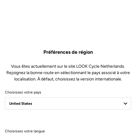
Les composants premium de ce kit permettent de faire l'entretien
d'une paire de pédale.
Ce kit comprend :
• 4 Roulements à bille à double étanchéité
Préférences de région
• 2 Paliers lisse métal
• 2 Écrous
Vous êtes actuellement sur le site LOOK Cycle Netherlands.
• 2 Rondelles coniques
Rejoignez la bonne route en sélectionnant le pays associé à votre
• 2 Bouchons avec joint d’étanchéité
localisation. À défaut, choisissez la version internationale.
• 2 joints à lèvre
• 1 Outil d'extraction roulements
Choisissez votre pays
Compatible avec les gammes de pédales : Trail, X-Track, X-Track
En-Rage, Geo Trekking
Choisissez votre langue