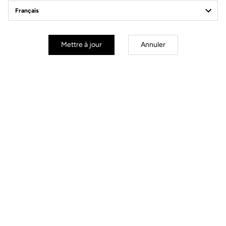
Livraison offerte
Pour toute commande supérieure à 60€
Mettre à jour
Annuler
Service Client
FAQ et contact par e-mail disponible
Paiement sécurisé
Visa, Mastercard, AMEX, Paypal, iDeal, Bancontact, Giropay
Documents à télécharger
Maintenance