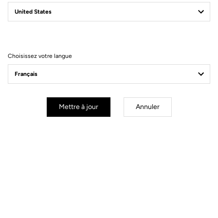
Livraison offerte
Pour toute commande supérieure à 60€
Service Client
Choisissez votre langue
FAQ et contact par e-mail disponible
Paiement sécurisé
Visa, Mastercard, AMEX, Paypal, iDeal, Bancontact, Giropay
Mettre à jour
Annuler
Vous allez trouver votre bonheur.
Race
Race