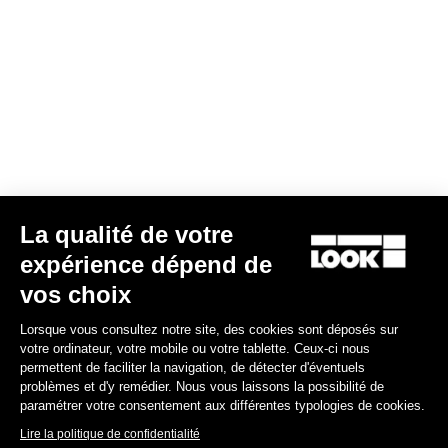
Valider
Votre e-mail a bien été enregistré
Politique de protection des données
Trouver un revendeur
Besoin d’aide ?
La qualité de votre
Expériences
expérience dépend de
vos choix
Boutique
Lorsque vous consultez notre site, des cookies sont déposés sur
Inside
votre ordinateur, votre mobile ou votre tablette. Ceux-ci nous
permettent de faciliter la navigation, de détecter d'éventuels
problèmes et d'y remédier. Nous vous laissons la possibilité de
Informations légales
paramétrer votre consentement aux différentes typologies de cookies.
Lire la politique de confidentialité