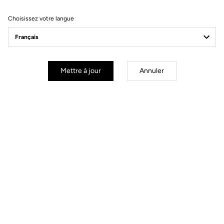
Spécifications techniques
Choisissez votre langue
Général
Type de carbone
VHR (Very High Resistance)
Mettre à jour
Annuler
Type de construction
Monobloc
Longueur manivelles
170 mm / 172,5 mm / 175 mm
Compatibilité
110 mm & 130 mm Bolt patterns /
Entraxes
Roulements
Stainless steel diameter 65x50x7
mm
Poids
320 g
Accessoires
Chainring bolts and triblobe mount
bracket tool included