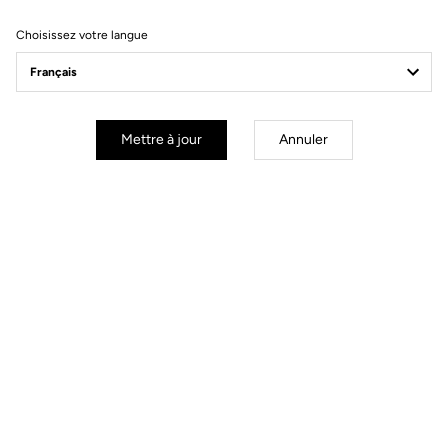
Choisissez votre langue
Commandez votre LOOK P24
Commander
Mettre à jour
Annuler
Vous allez trouver votre bonheur.
Piste - Fixe
Cintres