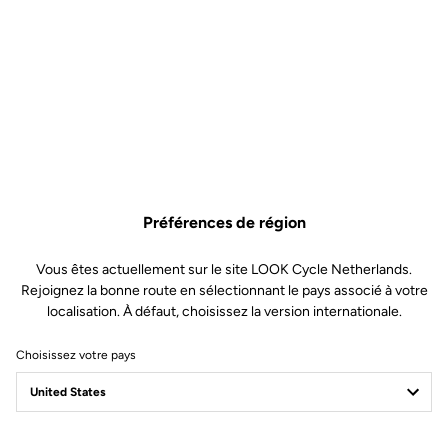
Spécificités techniques
Made by LOOK
Préférences de région
Tailles
300 mm and 350 mm (C-C)
Drop
117.5 mm
Vous êtes actuellement sur le site LOOK Cycle Netherlands.
Reach
105 mm
Rejoignez la bonne route en sélectionnant le pays associé à votre
Diamètre des starters
24 mm
localisation. À défaut, choisissez la version internationale.
Diamètre de potence
LOOK SPECIFIC – compatible with
Look Air Stem
Choisissez votre pays
Poids
- 190 g (size 300 mm)
- 210 (size 350 mm)