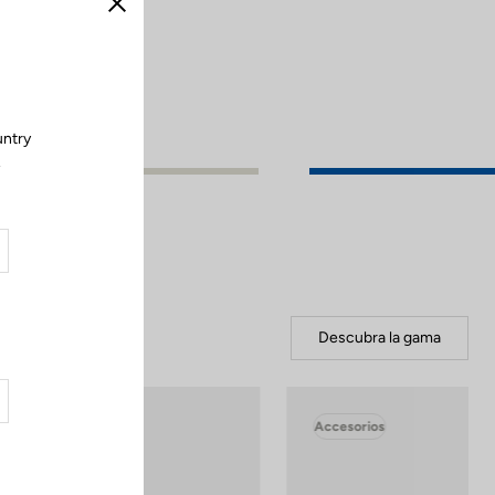
Cerrar
untry
.
Descubra la gama
Accesorios