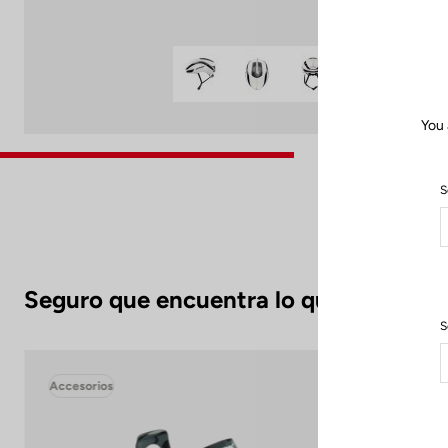
You 
S
Seguro que encuentra lo que busca.
S
Accesorios
Acc