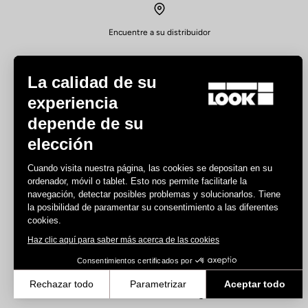
Encuentre a su distribuidor
La calidad de su
experiencia
depende de su
elección
Experiencias
Cuando visita nuestra página, las cookies se depositan en su
Carretera
ordenador, móvil o tablet. Esto nos permite facilitarle la
Pista
navegación, detectar posibles problemas y solucionarlos. Tiene
la posibilidad de paramentar su consentimiento a las diferentes
Triatlón
cookies.
Gravel
Haz clic aquí para saber más acerca de las cookies
E-bike
MTB
Consentimientos certificados por
Urban
Rechazar todo
Parametrizar
Aceptar todo
Trekking
Axeptio consent
Plataforma de Gestión de Consentimiento: Personaliza tus Opcione