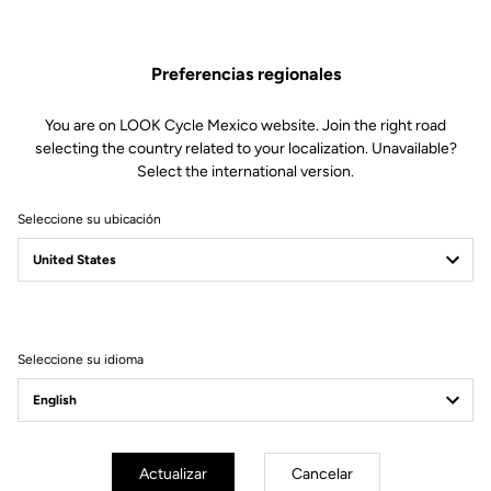
Preferencias regionales
ESPECIFICACIONES
TÉCNICAS
You are on LOOK Cycle Mexico website. Join the right road
selecting the country related to your localization. Unavailable?
Select the international version.
EJE
Seleccione su ubicación
Material del eje
Chromoly +
CUERPO Y PLATAFORMA
Seleccione su idioma
PESO Y ACCESORIOS
LUZ
Actualizar
Cancelar