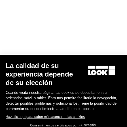
Su correo electrónico ha sido registrado
Política de protección de datos y política de cookies
Encuentre a su distribuidor
¿Necesita ayuda?
Experiencias
La calidad de su
experiencia depende
Tienda
de su elección
Inside
Cuando visita nuestra página, las cookies se depositan en su
ordenador, móvil o tablet. Esto nos permite facilitarle la navegación,
detectar posibles problemas y solucionarlos. Tiene la posibilidad de
Información legal
paramentar su consentimiento a las diferentes cookies.
Haz clic aquí para saber más acerca de las cookies
facebook
instagram
youtube
strava
Consentimientos certificados por