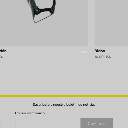
idón
Bidón
Black / White Glossy
Black Silver Mat
White Glossy
S$
10,00 US$
Suscríbete a nuestro boletín de noticias
Correo electrónico
Confirmar