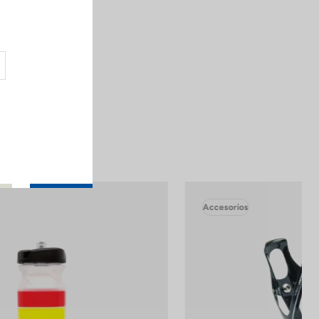
ho.
iclos a alta
Accesorios