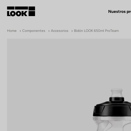
Nuestros p
Mi cuenta
Home
Componentes
Accesorios
Bidón LOOK 650ml ProTeam
Nuestras tiendas
FR
Ok