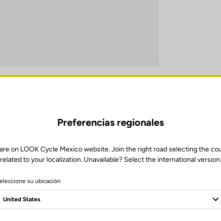
Preferencias regionales
¿Cómo cuidar tu bidón?
are on LOOK Cycle Mexico website. Join the right road selecting the co
related to your localization. Unavailable? Select the international version
disfrutar plenamente de tu bidón salida tras salida, adopta los buenos há
eleccione su ubicación
a uso, aclara cuidadosamente el bidón y sus componentes, especialmen
 limpieza regular con detergente para vajilla y un cepillo adecuado garan
perfecta.