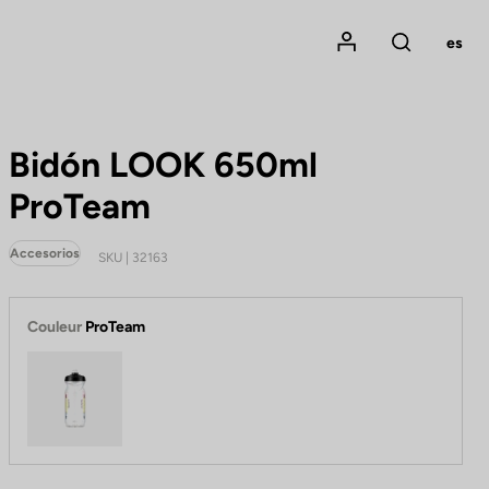
Mon compte
es
Rechercher
Bidón LOOK 650ml
ProTeam
Accesorios
SKU | 32163
Couleur
ProTeam
ProTeam