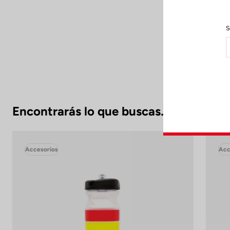
Re
S
Para preser
Encontrarás lo que buscas.
Accesorios
Acc