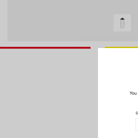
You 
Para 
S
Después de cad
isotónicas. Una