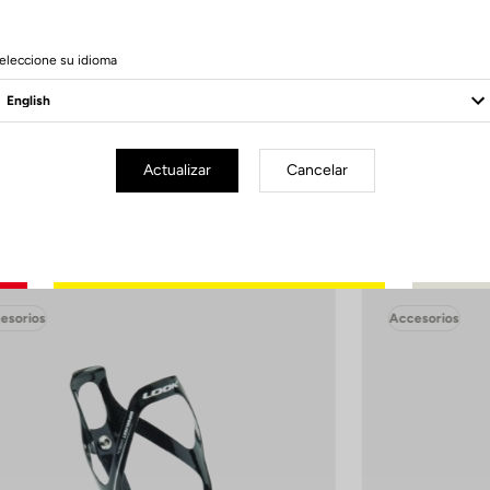
cuerda dejarlo secar al aire, sin el tapón, para evitar la formación de mo
eleccione su idioma
var su rendimiento con el tiempo, evita el lavavajillas, especialmente los c
temperatura (>70°C)
Actualizar
Cancelar
esorios
Accesorios