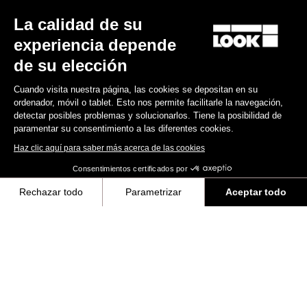
La calidad de su
experiencia depende
de su elección
Suscríbete a nuestro boletín de noticias
Cuando visita nuestra página, las cookies se depositan en su
Correo electrónico
ordenador, móvil o tablet. Esto nos permite facilitarle la navegación,
detectar posibles problemas y solucionarlos. Tiene la posibilidad de
Confirmar
paramentar su consentimiento a las diferentes cookies.
Su correo electrónico ha sido registrado
Política de protección de datos y política de cookies
Haz clic aquí para saber más acerca de las cookies
Consentimientos certificados por
Rechazar todo
Parametrizar
Aceptar todo
Encuentre a su distribuidor
¿Necesita ayuda?
Axeptio consent
Plataforma de Gestión de Consentimiento: Personaliza tus Opciones
Nuestra plataforma te permite personalizar y gestionar tus ajustes de 
Experiencias