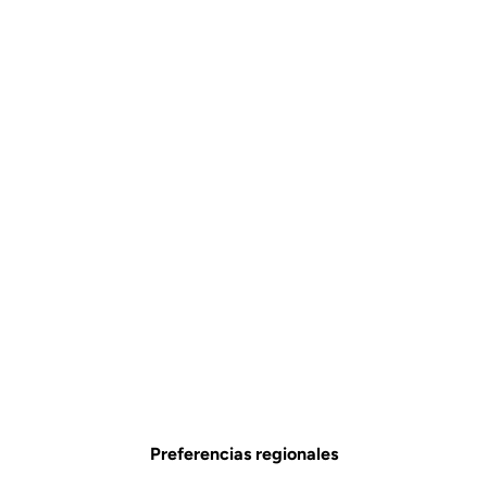
Preferencias regionales
Autonomía para llegar más