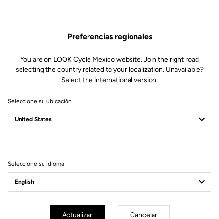
Este kit incluye:
1 eje izquierdo instrumentado (con todos los componentes
Preferencias regionales
electrónicos incluidos)
1 sello de doble labio
You are on LOOK Cycle Mexico website. Join the right road
1 tornillo M5
selecting the country related to your localization. Unavailable?
1 herramienta para quitar el tapón
Select the international version.
Compatible con Keo Blade Power y X-Track Power
Seleccione su ubicación
Otras versiones
Seleccione su idioma
Componentes Power
Componentes Power
Actualizar
Cancelar