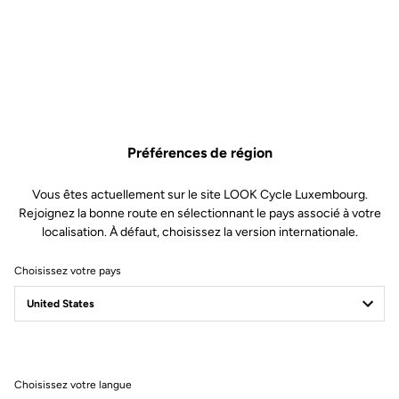
Les composants premium de ce kit permettent de faire l'entretien
d'une paire de pédale.
Ce kit comprend :
• 4 Roulements à bille à double étanchéité
Préférences de région
• 2 Paliers lisse métal
• 2 Écrous
Vous êtes actuellement sur le site LOOK Cycle Luxembourg.
• 2 Rondelles coniques
Rejoignez la bonne route en sélectionnant le pays associé à votre
• 2 Bouchons avec joint d’étanchéité
localisation. À défaut, choisissez la version internationale.
• 2 joints à lèvre
• 1 Outil d'extraction roulements
Choisissez votre pays
Compatible avec les gammes de pédales : Trail, X-Track, X-Track
En-Rage, Geo Trekking
Choisissez votre langue