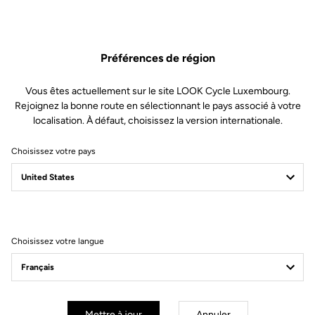
Le savoir-faire historique LOOK Cycle, créateur du standard
DELTA, au service du seul modèle de cales automatiques
développé spécifiquement pour le fitness et le vélo indoor.
Préférences de région
Vous êtes actuellement sur le site LOOK Cycle Luxembourg.
Rejoignez la bonne route en sélectionnant le pays associé à votre
Spécificités techniques
localisation. À défaut, choisissez la version internationale.
Choisissez votre pays
Utilisation
Utilisation
Indoor bike
Choisissez votre langue
Technologies
Ajustement
Mettre à jour
Annuler