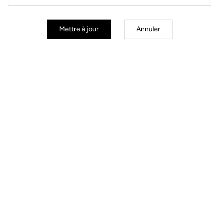
Service Client
FAQ et contact par e-mail disponible
Mettre à jour
Annuler
Paiement sécurisé
Visa, Mastercard, AMEX, Paypal, iDeal, Bancontact, Giropay
Spécifications techniques
Général
Coloris
Black / White
Structure
EVA deformable material