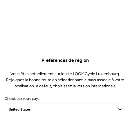
Huez Disc et 765 Optimum
Pièce Détachées
SKU | 27996
149,00 €
Plus que
4
en stock
Roulement de fourche 785 Huez Disc et 765 Optimum n'est plus disponible en
Acheter en magasin
Ajouter au panier
Préférences de région
Vous êtes actuellement sur le site LOOK Cycle Luxembourg.
Compatible avec 785 Huez Gen 2 (2024) et 765 Optimum
Rejoignez la bonne route en sélectionnant le pays associé à votre
localisation. À défaut, choisissez la version internationale.
Choisissez votre pays
Livraison offerte
Pour toute commande supérieure à 60€
Service Client