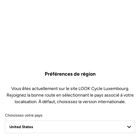
1, 785 Huez RS Disc, 785
Huez Disc
Pièce Détachées
SKU | 23431
33,00 €
Plus que
3
en stock
Patte de dérailleur 795 Gen 1, 785 Huez RS Disc, 785 Huez Disc n'est plus disp
Acheter en magasin
Ajouter au panier
Préférences de région
Vous êtes actuellement sur le site LOOK Cycle Luxembourg.
Compatible avec 795 Blade Gen 1 (2019) et 785 Huez Gen 1
Rejoignez la bonne route en sélectionnant le pays associé à votre
(2018)
localisation. À défaut, choisissez la version internationale.
Choisissez votre pays
Livraison offerte
Pour toute commande supérieure à 60€