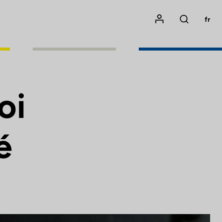
Mon compte
fr
Rechercher
oi
é