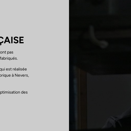
ÇAISE
sont pas
fabriqués.
ui est réalisée
torique à Nevers,
optimisation des