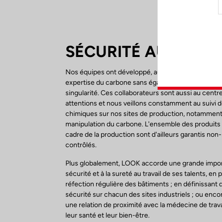
SÉCURITÉ AU TRAVA
Nos équipes ont développé, au cours des 30 derni
expertise du carbone sans égal qui fait notre signa
singularité. Ces collaborateurs sont aussi au centr
attentions et nous veillons constamment au suivi d
chimiques sur nos sites de production, notamment c
manipulation du carbone. L'ensemble des produits u
cadre de la production sont d'ailleurs garantis non-
contrôlés.
Plus globalement, LOOK accorde une grande impor
sécurité et à la sureté au travail de ses talents, en 
réfection régulière des bâtiments ; en définissant
sécurité sur chacun des sites industriels ; ou enc
une relation de proximité avec la médecine de trava
leur santé et leur bien-être.