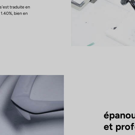
s'est traduite en
 1.40%, bien en
épanou
et pro