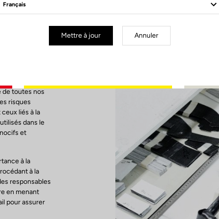
Mettre à jour
Annuler
IL
ères années, une
ture et notre
e de toutes nos
es risques
eux liés à la
tilisés dans le
nocifs et
tance à la
procédant à la
 des responsables
ore en menant
il pour assurer