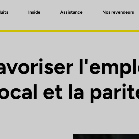
uits
Inside
Assistance
Nos revendeurs
avoriser l'empl
local et la parit