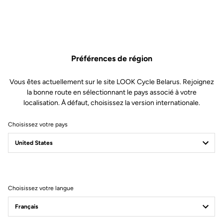
majuscule, 1 minuscules, 1 chiffre et 1 caractère spécial : - $ % ^ # & =
+ ( ) ! ? * £ + ] / [ ; < > ~
Vérification
Préférences de région
J'ai lu et j'accepte les
termes et conditions et la politique de
Vous êtes actuellement sur le site LOOK Cycle Belarus. Rejoignez
protection des données
la bonne route en sélectionnant le pays associé à votre
S'abonner à la newsletter
localisation. À défaut, choisissez la version internationale.
Créer un compte
Choisissez votre pays
Déjà client ?
Se connecter
Choisissez votre langue