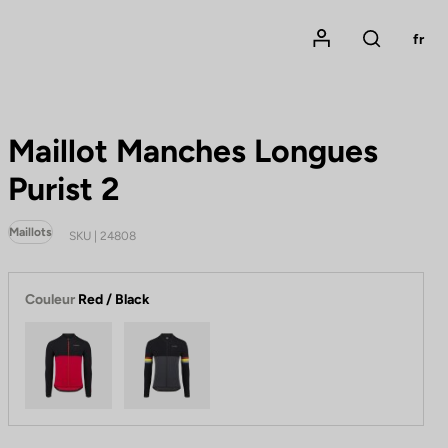
Mon compte
fr
Rechercher
Maillot Manches Longues
Purist 2
Maillots
SKU | 24808
Couleur
Red / Black
Red / Black
Replica