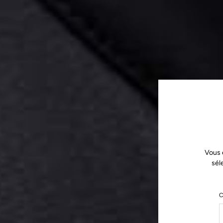
Vous 
sél
C