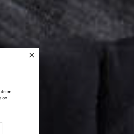
Fermer
ute en
sion