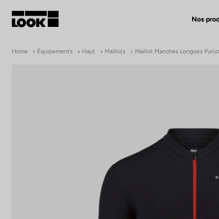
Nos prod
Mon compte
Home
Équipements
Haut
Maillots
Maillot Manches Longues Puris
Nos revendeurs
FR
Ok