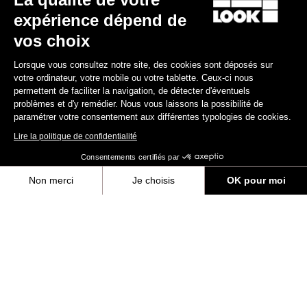
expérience dépend de
Valider
vos choix
Votre e-mail a bien été enregistré
Politique de protection des données
Lorsque vous consultez notre site, des cookies sont déposés sur
votre ordinateur, votre mobile ou votre tablette. Ceux-ci nous
permettent de faciliter la navigation, de détecter d'éventuels
Trouver un revendeur
Besoin d’aide ?
problèmes et d'y remédier. Nous vous laissons la possibilité de
paramétrer votre consentement aux différentes typologies de cookies.
Lire la politique de confidentialité
Consentements certifiés par
Non merci
Je choisis
OK pour moi
Expériences
Axeptio consent
Plateforme de Gestion du Consentement : Personnalisez vos Options
Boutique
Notre plateforme vous permet d'adapter et de gérer vos paramètres de 
Inside
Informations légales