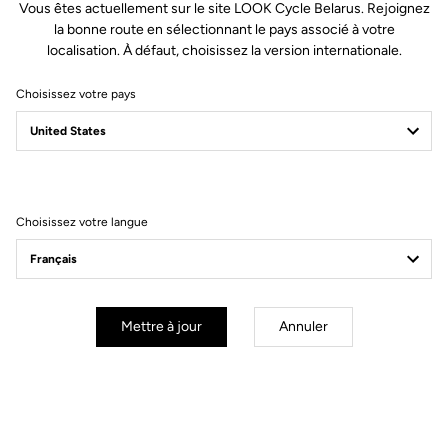
niveau des hanches pour s'adapter
Vous êtes actuellement sur le site LOOK Cycle Belarus. Rejoignez
à la position cycliste
la bonne route en sélectionnant le pays associé à votre
Poignets ajustés
localisation. À défaut, choisissez la version internationale.
Fermeture éclair intégrale
Choisissez votre pays
COUPE
INSTRUCTIONS
Choisissez votre langue
Mettre à jour
Annuler