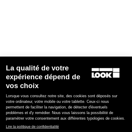
La qualité de votre
expérience dépend de
Coupe RACE
vos choix
Lorsque vous consultez notre site, des cookies sont déposés sur
La coupe RACE est conçue de manière ajustée, pour être portée
votre ordinateur, votre mobile ou votre tablette. Ceux-ci nous
au plus près de votre corps. Les tissus sont sélectionnés pour
permettent de faciliter la navigation, de détecter d'éventuels
épouser parfaitement votre morphologie.
problèmes et d'y remédier. Nous vous laissons la possibilité de
paramétrer votre consentement aux différentes typologies de cookies.
Guide des tailles
Lire la politique de confidentialité