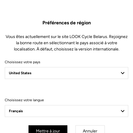
une meilleure ventilation
Technologie
Peau de chamois haut de gamme
pour un confort optimal : conçue
pour les sorties les plus longues
Préférences de région
(-/+ de 7heures)
Mousse très haute densité : 120
Vous êtes actuellement sur le site LOOK Cycle Belarus. Rejoignez
kg/m3
Tissu permettant une réduction
la bonne route en sélectionnant le pays associé à votre
des points de contact avec la peau,
localisation. À défaut, choisissez la version internationale.
et offrant une meilleure circulation
de l'air pour une respirabilité
Choisissez votre pays
accrue et un meilleur contrôle de la
température
Forme anatomique afin d'améliorer
la protection ischiatique
Coupe
Choisissez votre langue
Instructions
Mettre à jour
Annuler