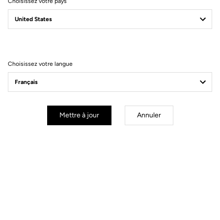
Choisissez votre pays
La Keo Blade est réparable grâce à des kits d’axes en Chromoly+,
disponibles en 53 mm et 56 mm. Chaque kit comprend les axes, les
roulements céramiques, les écrous et l’outil d’installation — une
solution simple et économique pour entretenir vos pédales,
prolonger leur durée de vie et réduire les déchets.
Choisissez votre langue
Choisir son Q-Factor : Le Q-Factor désigne la distance entre la
manivelle et le centre de la pédale. Il influence donc la distance
d’écartement de vos pieds et impacte directement l’alignement
hanches-genoux-chevilles. Le choix entre 53 mm et 56 mm
dépend de votre morphologie et de votre posture. Une analyse
Mettre à jour
Annuler
posturale est recommandée afin de définir le réglage le plus
adapté.
S'inscrire à la newsletter
Email