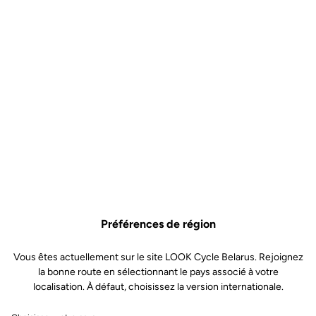
Kit Axes Keo Blade CrMo –
Roulements céramiques
Axe route
SKU | 30937
125,00 €
Préférences de région
Vous êtes actuellement sur le site LOOK Cycle Belarus. Rejoignez
Acheter en magasin
la bonne route en sélectionnant le pays associé à votre
localisation. À défaut, choisissez la version internationale.