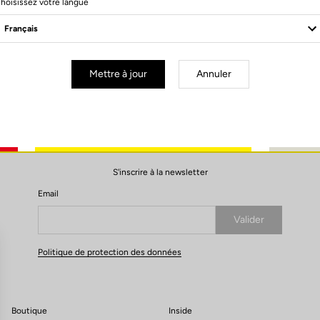
hoisissez votre langue
leat / Delta
Mettre à jour
Annuler
S'inscrire à la newsletter
Email
Valider
Votre e-mail a bien été enregistré
Politique de protection des données
Boutique
Inside