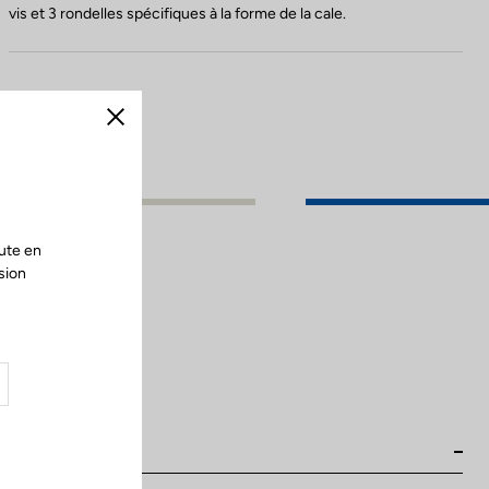
vis et 3 rondelles spécifiques à la forme de la cale.
Fermer
ute en
sion