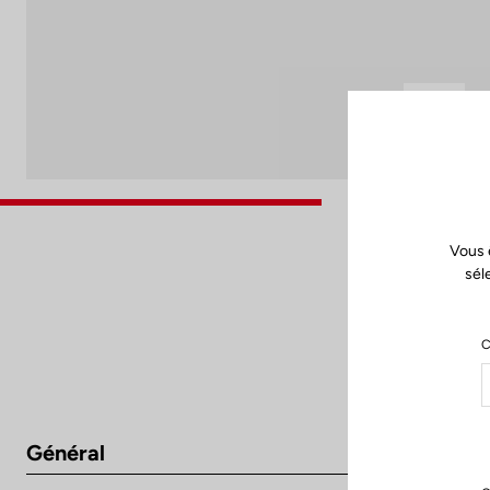
Vous 
sél
C
Général