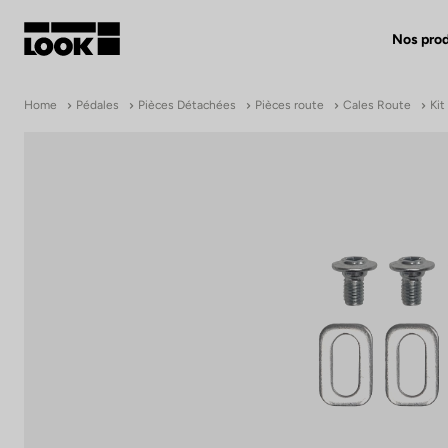
Nos prod
Mon compte
Home
Pédales
Pièces Détachées
Pièces route
Cales Route
Kit
Nos revendeurs
FR
Ok