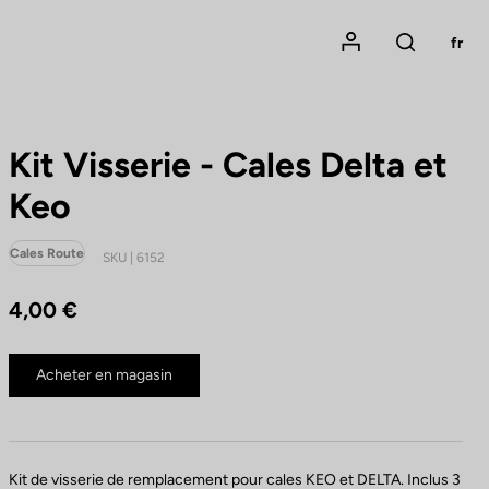
Mon compte
fr
Rechercher
Kit Visserie - Cales Delta et
Keo
Cales Route
SKU | 6152
4,00 €
Acheter en magasin
Kit de visserie de remplacement pour cales KEO et DELTA. Inclus 3