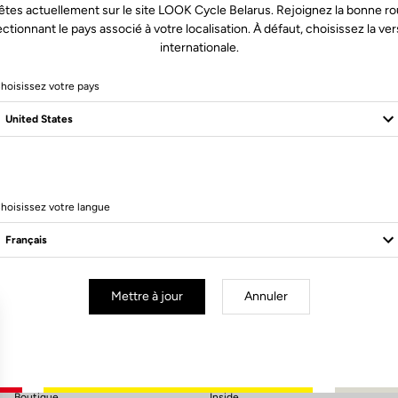
êtes actuellement sur le site LOOK Cycle Belarus. Rejoignez la bonne ro
ectionnant le pays associé à votre localisation. À défaut, choisissez la ver
internationale.
hoisissez votre pays
hoisissez votre langue
S'inscrire à la newsletter
Email
Valider
Mettre à jour
Annuler
Votre e-mail a bien été enregistré
Politique de protection des données
Boutique
Inside