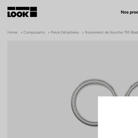
Nos prod
Mon compte
Home
Composants
Pièce Détachées
Roulement de fourche 795 Bla
Nos revendeurs
FR
Ok