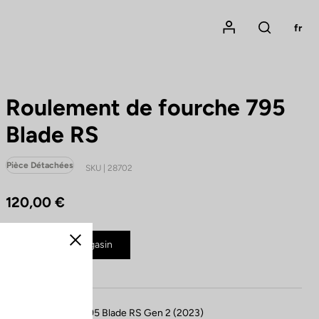
Mon compte
fr
Rechercher
Roulement de fourche 795
Blade RS
Pièce Détachées
SKU | 28702
120,00 €
Acheter en magasin
Fermer
Compatible avec 795 Blade RS Gen 2 (2023)