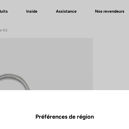
uits
Inside
Assistance
Nos revendeurs
de RS
Préférences de région