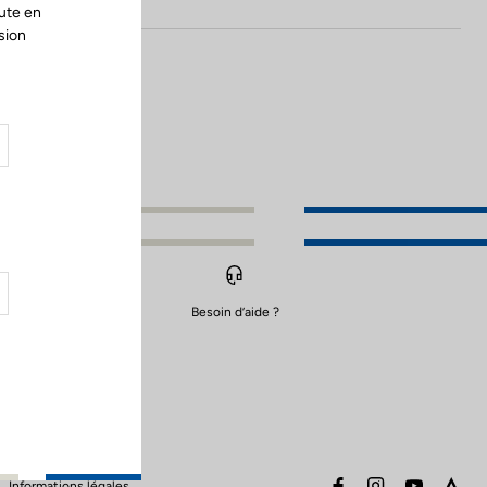
ute en
sion
Besoin d’aide ?
facebook
instagram
youtube
stra
Informations légales