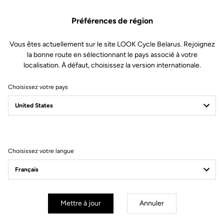
Pièce Détachées
SKU | 28787
Préférences de région
35,00 €
Vous êtes actuellement sur le site LOOK Cycle Belarus. Rejoignez
la bonne route en sélectionnant le pays associé à votre
Acheter en magasin
localisation. À défaut, choisissez la version internationale.
Choisissez votre pays
Compatible avec 785 Huez Gen 2 (2025)
Choisissez votre langue
S'inscrire à la newsletter
Email
Valider
Mettre à jour
Annuler
Votre e-mail a bien été enregistré
Politique de protection des données