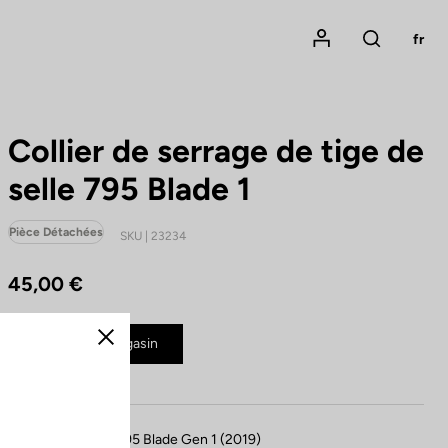
Mon compte
fr
Rechercher
Collier de serrage de tige de
selle 795 Blade 1
Pièce Détachées
SKU | 23234
45,00 €
Acheter en magasin
Fermer
Compatible avec 795 Blade Gen 1 (2019)