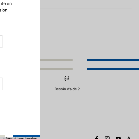
ute en
sion
Besoin d’aide ?
facebook
instagram
youtube
stra
Informations légales