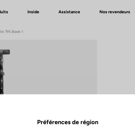
uits
Inside
Assistance
Nos revendeurs
lle 795 Blade 1
Préférences de région