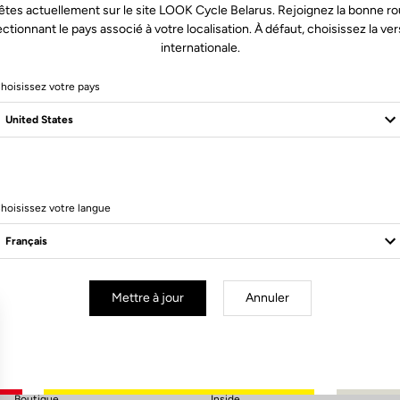
êtes actuellement sur le site LOOK Cycle Belarus. Rejoignez la bonne ro
ectionnant le pays associé à votre localisation. À défaut, choisissez la ver
internationale.
hoisissez votre pays
hoisissez votre langue
S'inscrire à la newsletter
Email
Valider
Mettre à jour
Annuler
Votre e-mail a bien été enregistré
Politique de protection des données
Boutique
Inside