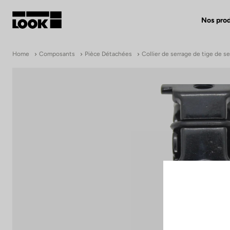
Nos prod
Mon compte
Home
Composants
Pièce Détachées
Collier de serrage de tige de se
Nos revendeurs
FR
Ok