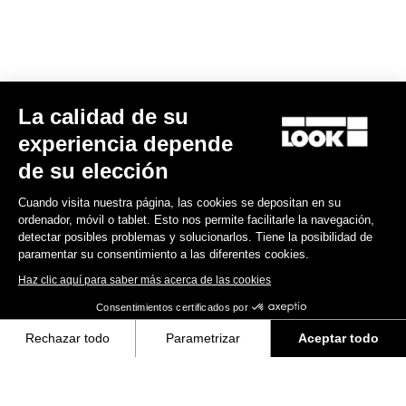
MTB Cleats
La calidad de su
Descubra
experiencia depende
de su elección
Cuando visita nuestra página, las cookies se depositan en su
MTB Cleats
ordenador, móvil o tablet. Esto nos permite facilitarle la navegación,
detectar posibles problemas y solucionarlos. Tiene la posibilidad de
paramentar su consentimiento a las diferentes cookies.
Haz clic aquí para saber más acerca de las cookies
Consentimientos certificados por
Rechazar todo
Parametrizar
Aceptar todo
Axeptio consent
Plataforma de Gestión de Consentimiento: Personaliza tus Opciones