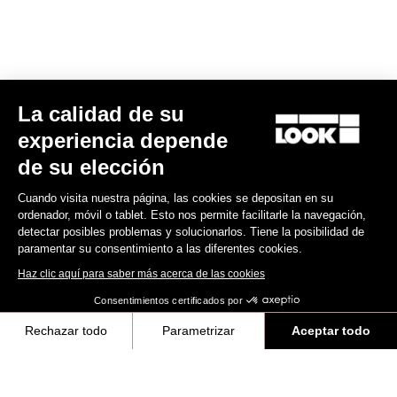
MTB Cleats
La calidad de su
Descubra
experiencia depende
de su elección
Cuando visita nuestra página, las cookies se depositan en su
MTB Cleats
ordenador, móvil o tablet. Esto nos permite facilitarle la navegación,
detectar posibles problemas y solucionarlos. Tiene la posibilidad de
paramentar su consentimiento a las diferentes cookies.
Haz clic aquí para saber más acerca de las cookies
Consentimientos certificados por
Rechazar todo
Parametrizar
Aceptar todo
Axeptio consent
Plataforma de Gestión de Consentimiento: Personaliza tus Opciones