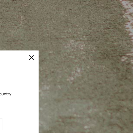
Cerrar
ountry
.