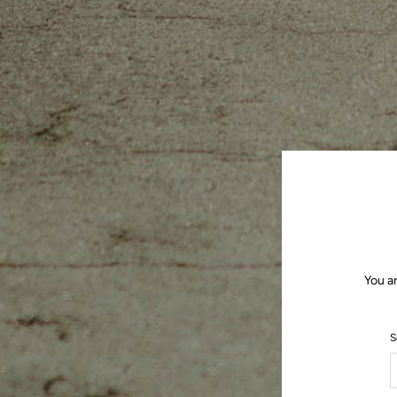
You a
S