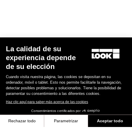
Spare Parts
La calidad de su
experiencia depende
de su elección
Cuando visita nuestra página, las cookies se depositan en su
ordenador, móvil o tablet. Esto nos permite facilitarle la navegación,
detectar posibles problemas y solucionarlos. Tiene la posibilidad de
paramentar su consentimiento a las diferentes cookies.
Haz clic aquí para saber más acerca de las cookies
Consentimientos certificados por
Rechazar todo
Parametrizar
Aceptar todo
Kit vis + écrous tds 795 blade rs
Axeptio consent
Plataforma de Gestión de Consentimiento: Personaliza tus Opciones
49,00 US$