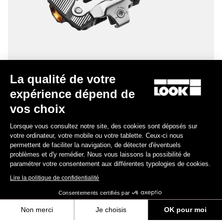
La qualité de votre
expérience dépend de
TI
X-One-G
vos choix
365,00 $US
Lorsque vous consultez notre site, des cookies sont déposés sur
votre ordinateur, votre mobile ou votre tablette. Ceux-ci nous
Gravel Racing
permettent de faciliter la navigation, de détecter d'éventuels
problèmes et d'y remédier. Nous vous laissons la possibilité de
paramétrer votre consentement aux différentes typologies de cookies.
Lire la politique de confidentialité
Consentements certifiés par
Non merci
Je choisis
OK pour moi