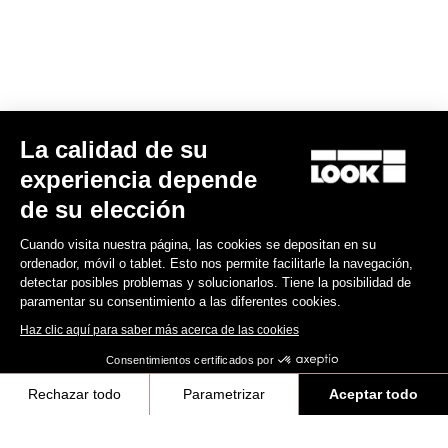
Sportswear
La calidad de su
experiencia depende
de su elección
Cuando visita nuestra página, las cookies se depositan en su
ordenador, móvil o tablet. Esto nos permite facilitarle la navegación,
detectar posibles problemas y solucionarlos. Tiene la posibilidad de
paramentar su consentimiento a las diferentes cookies.
Haz clic aquí para saber más acerca de las cookies
Consentimientos certificados por
Rechazar todo
Parametrizar
Aceptar todo
Mochila Courier
Axeptio consent
Plataforma de Gestión de Consentimiento: Personaliza tus Opciones
75,00 €