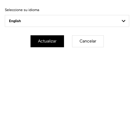
Pago seguro
Visa, Mastercard, AMEX, Paypal, iDeal, Bancontact, Giropay
Seleccione su idioma
Actualizar
Cancelar
ENCONTRARÁS LO QUE ESTÁS
BUSCANDO
Accesorios
Accesorios