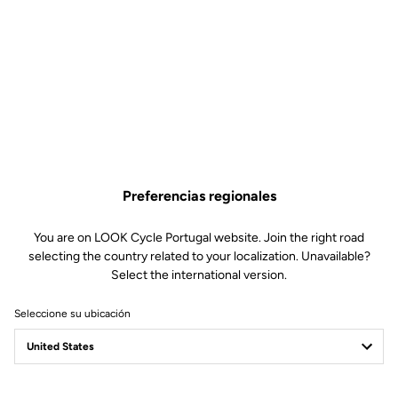
El casco para ciclismo de carretera LOOK ABUS Gamechanger 2.0
hace honor a su nombre por sus prestaciones aerodinámicas,
ventilación de última generación y magnífica comodidad. Presenta
un sistema de retención seguro y personalizable, y un elegante
acabado en negro que combina el máximo rendimiento con el
característico minimalismo de LOOK, aportando un toque de
distinción a cada una de tus salidas.
Preferencias regionales
You are on LOOK Cycle Portugal website. Join the right road
selecting the country related to your localization. Unavailable?
Envío gratis
Select the international version.
En orden superiores a €60
Seleccione su ubicación
Servicio al cliente
Visite las FAQ o contáctenos por email