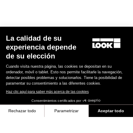
MTB Cleats
La calidad de su
Descubra
experiencia depende
de su elección
Cuando visita nuestra página, las cookies se depositan en su
MTB Cleats
ordenador, móvil o tablet. Esto nos permite facilitarle la navegación,
detectar posibles problemas y solucionarlos. Tiene la posibilidad de
paramentar su consentimiento a las diferentes cookies.
Haz clic aquí para saber más acerca de las cookies
Consentimientos certificados por
Rechazar todo
Parametrizar
Aceptar todo
Axeptio consent
Plataforma de Gestión de Consentimiento: Personaliza tus Opciones